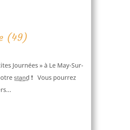
e (49)
tites Journées » à Le May-Sur-
re s͟t͟a͟n͟d ❗ Vous pourrez
rs...