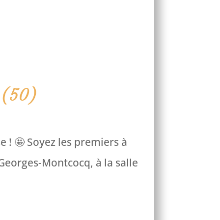
 (50)
 se pose ! 🤩 Soyez les premiers à
 à Saint-Georges-Montcocq, à la salle