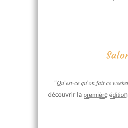
Salo
"𝑄𝑢'𝑒𝑠𝑡-𝑐𝑒 𝑞𝑢'𝑜𝑛 𝑓𝑎
découvrir la p͟r͟e͟m͟i͟è͟r͟e é͟d͟i͟t