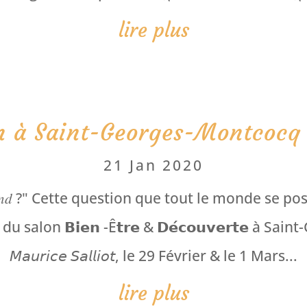
lire plus
n à Saint-Georges-Montcocq
21 Jan 2020
𝑡 𝑐𝑒 𝑤𝑒𝑒𝑘𝑒𝑛𝑑 ?" Cette question que tout le monde
͟i͟o͟n du salon 𝗕𝗶𝗲𝗻 -Ê𝘁𝗿𝗲 & 𝗗𝗲́𝗰𝗼𝘂𝘃𝗲𝗿𝘁𝗲
𝘔𝘢𝘶𝘳𝘪𝘤𝘦 𝘚𝘢𝘭𝘭𝘪𝘰𝘵, le 29 Février & le 1 Mars...
lire plus