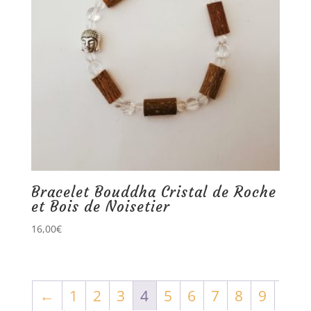
Bracelet Bouddha Cristal de Roche
et Bois de Noisetier
16,00
€
←
1
2
3
4
5
6
7
8
9