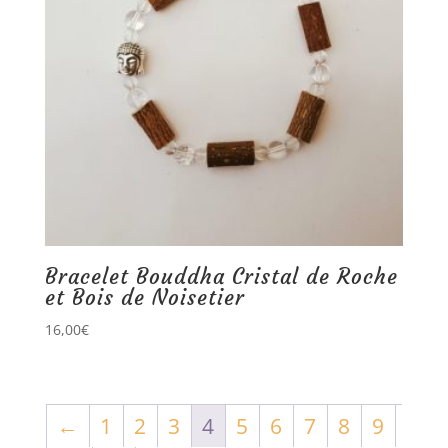
Bracelet Bouddha Cristal de Roche
et Bois de Noisetier
16,00
€
←
1
2
3
4
5
6
7
8
9