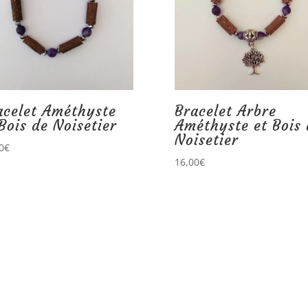
acelet Améthyste
Bracelet Arbre
Bois de Noisetier
Améthyste et Bois 
Noisetier
0
€
16,00
€