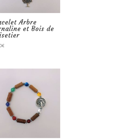
acelet Arbre
rnaline et Bois de
isetier
0
€