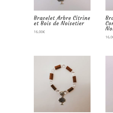
Bracelet Arbre Citrine
Br
et Bois de Noisetier
Co
No
16,00
€
16,0