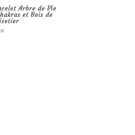
acelet Arbre de Vie
Chakras et Bois de
isetier
0
€