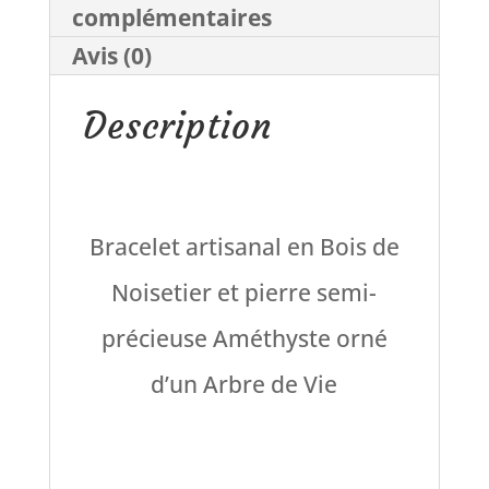
complémentaires
et
Avis (0)
Bois
Description
de
Noisetier
Bracelet artisanal en Bois de
Noisetier et pierre semi-
précieuse Améthyste orné
d’un Arbre de Vie