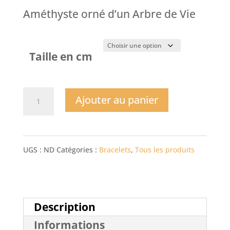
Améthyste orné d’un Arbre de Vie
Taille en cm
quantité
Ajouter au panier
de
Bracelet
UGS :
ND
Catégories :
Bracelets
,
Tous les produits
Arbre
de
Vie
Description
Informations
Améthyste