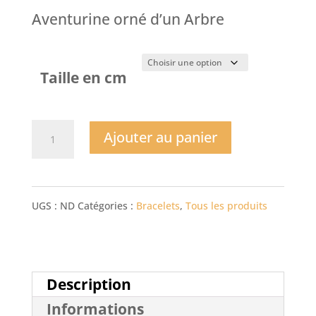
Aventurine orné d’un Arbre
Taille en cm
quantité
Ajouter au panier
de
Bracelet
UGS :
ND
Catégories :
Bracelets
,
Tous les produits
Arbre
Aventurine
et
Description
Informations
Bois