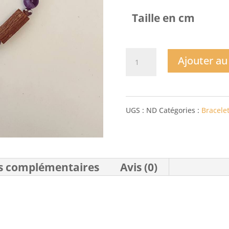
Taille en cm
quantité
Ajouter au
de
Bracelet
UGS :
ND
Catégories :
Bracele
Arbre
Améthyste
et
s complémentaires
Avis (0)
Bois
de