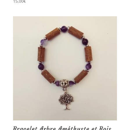
15,00
€
Bracelet Arbre Améthyste et Bois