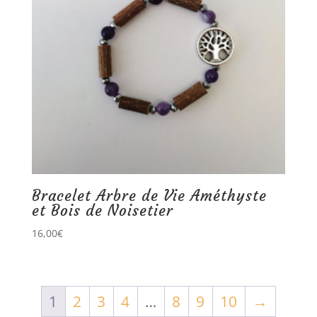
Bracelet Arbre de Vie Améthyste
et Bois de Noisetier
16,00
€
1
2
3
4
…
8
9
10
→