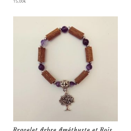
15,00
€
Bracelet Arbre Améthyste et Bois