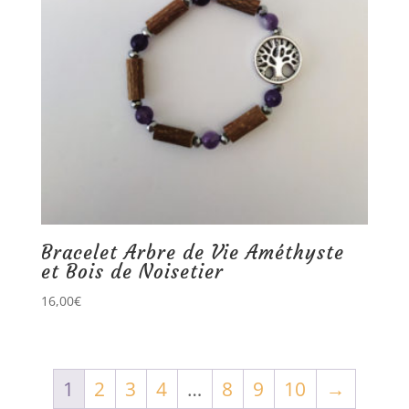
Bracelet Arbre de Vie Améthyste
et Bois de Noisetier
16,00
€
1
2
3
4
…
8
9
10
→