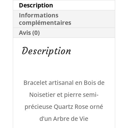
Vie
Description
Informations
Quartz
complémentaires
Rose
Avis (0)
et
Description
Bois
de
Noisetier
Bracelet artisanal en Bois de
Noisetier et pierre semi-
précieuse Quartz Rose orné
d’un Arbre de Vie