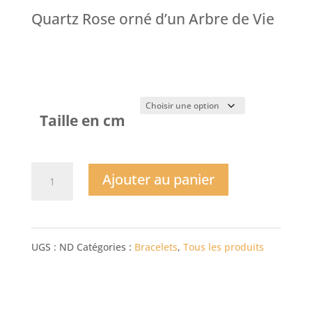
Quartz Rose orné d’un Arbre de Vie
Taille en cm
quantité
Ajouter au panier
de
Bracelet
UGS :
ND
Catégories :
Bracelets
,
Tous les produits
Arbre
de