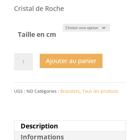
Cristal de Roche
Taille en cm
quantité
Ajouter au panier
de
Bracelet
UGS :
ND
Catégories :
Bracelets
,
Tous les produits
Cristal
de
Roche
Description
Informations
et