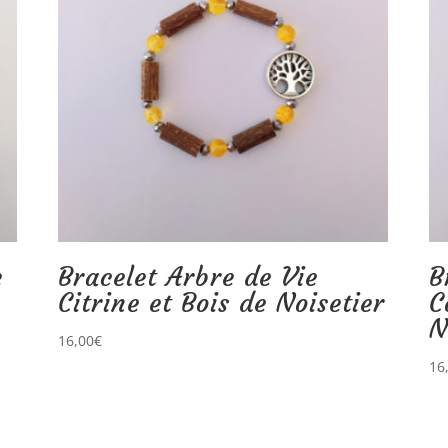
e
Bracelet Arbre de Vie
B
Citrine et Bois de Noisetier
C
N
16,00
€
16