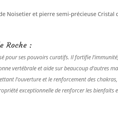
Bois
de
 de Noisetier et pierre semi-précieuse Crista
Noisetier
de Roche :
isé pour ses pouvoirs curatifs. Il fortifie l’immuni
onne vertébrale et aide sur beaucoup d’autres mau
ttant l’ouverture et le renforcement des chakras,
opriété exceptionnelle de renforcer les bienfaits e