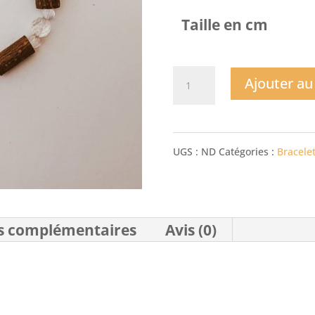
Taille en cm
quantité
Ajouter au
de
Bracelet
UGS :
ND
Catégories :
Bracele
Plume
Cristal
de
s complémentaires
Avis (0)
Roche
et